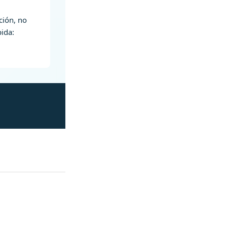
ción, no
pida: