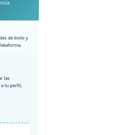
encia
des de éxito y
plataforma.
r las
a tu perfil,