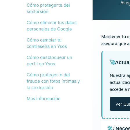
Aseg
Cómo protegerte del
sextorsión
Cómo eliminar tus datos
personales de Google
Mantener tu in
Cómo cambiar tu
asegura que a
contraseña en Ysos
Cómo desbloquear un
🚀
Actua
perfil en Ysos
Cómo protegerte del
Nuestra ap
fraude con fotos íntimas y
actualizac
la sextorsión
accede a n
Más información
Ver Guí
🛠️
¿Neces