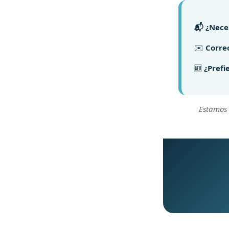
📬 ¿Nece
✉️
Correo
🆕
¿Prefi
Estamos 