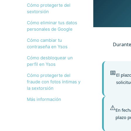
Cómo protegerte del
sextorsión
Cómo eliminar tus datos
personales de Google
Cómo cambiar tu
Durante
contraseña en Ysos
Cómo desbloquear un
perfil en Ysos
📅
El plaz
Cómo protegerte del
fraude con fotos íntimas y
solicit
la sextorsión
Más información
⚠️
En fech
plazo p