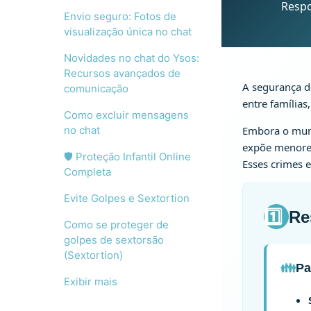
Respo
Envio seguro: Fotos de
visualização única no chat
Novidades no chat do Ysos:
Recursos avançados de
A segurança d
comunicação
entre famílias
Como excluir mensagens
no chat
Embora o mund
expõe menore
🛡️ Proteção Infantil Online
Esses crimes 
Completa
Evite Golpes e Sextortion
1️⃣
Re
Como se proteger de
golpes de sextorsão
(Sextortion)
👪
Pa
Exibir mais