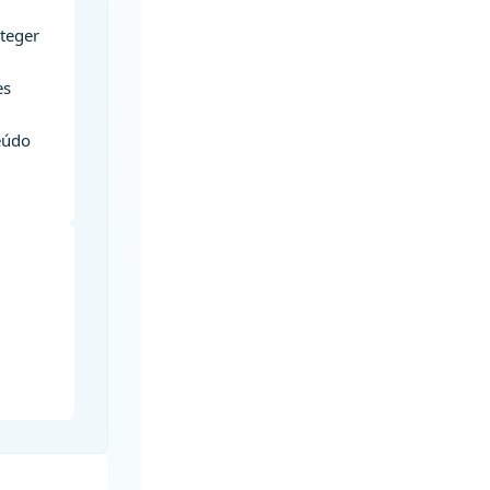
oteger
es
teúdo