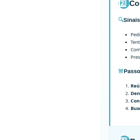
2️⃣
Co
🔍
Sinais
Pedi
Tent
Com
Pres
🚨
Passo
Reú
Den
Con
Bus