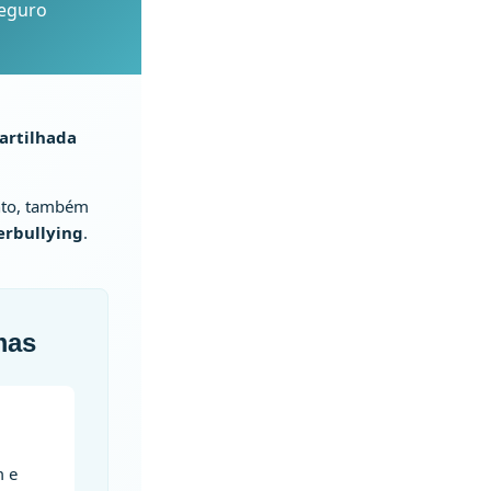
seguro
artilhada
nto, também
erbullying
.
mas
m e