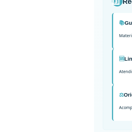
3️⃣
Re
📚
Gu
Materi
🆘
Li
Atendi
⚖️
Ori
Acomp