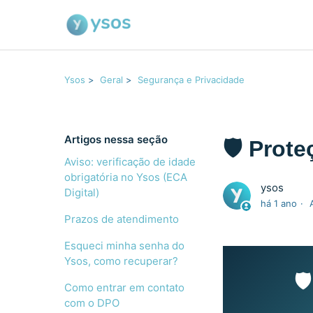
Ysos
Geral
Segurança e Privacidade
Artigos nessa seção
🛡️ Prot
Aviso: verificação de idade
obrigatória no Ysos (ECA
ysos
Digital)
há 1 ano
Prazos de atendimento
Esqueci minha senha do
Ysos, como recuperar?
🛡
Como entrar em contato
com o DPO