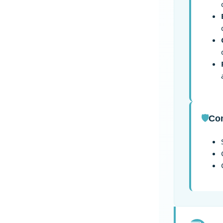
🛡️
Co