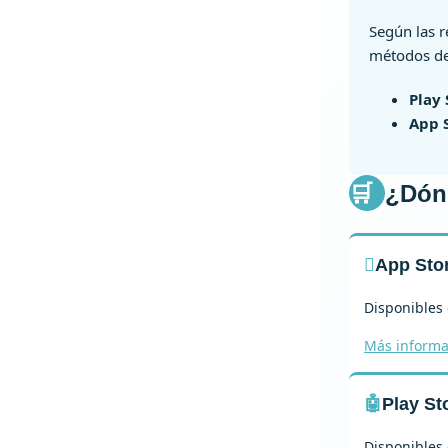
Según las r
métodos de
Play 
App 
🛒
¿Dónd

App Sto
Disponibles 
Más inform
🤖
Play St
Disponibles 