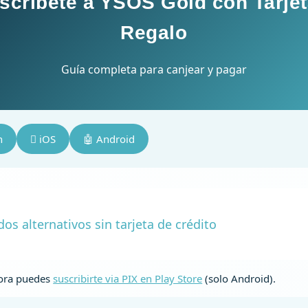
scríbete a YSOS Gold con Tarje
Regalo
Guía completa para canjear y pagar
n
 iOS
🤖 Android
os alternativos sin tarjeta de crédito
ra puedes
suscribirte via PIX en Play Store
(solo Android).