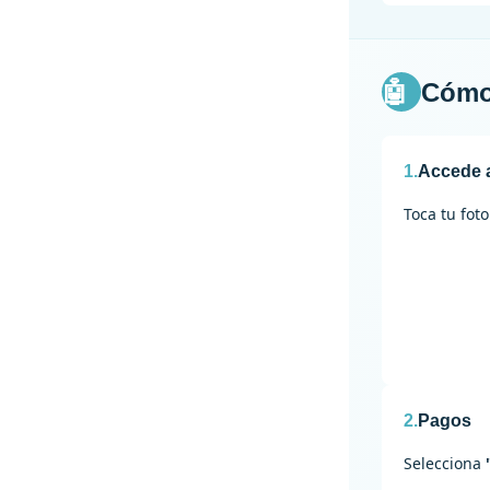
🤖
Cómo 
1.
Accede a
Toca tu fot
2.
Pagos
Selecciona