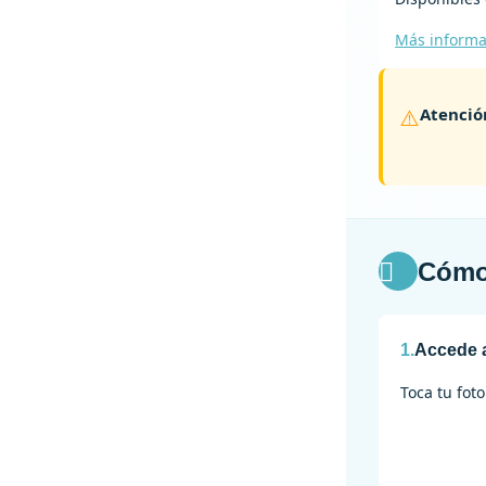
Más inform
⚠️
Atenció

Cómo 
1.
Accede a
Toca tu fot