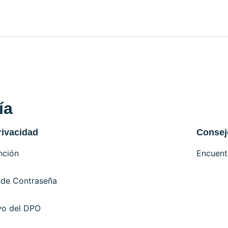
ía
rivacidad
Consej
nción
Encuent
 de Contraseña
vo del DPO