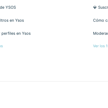
 de YSOS
💎 Susc
ltros en Ysos
Cómo ca
perfiles en Ysos
Moderac
os
Ver los 1